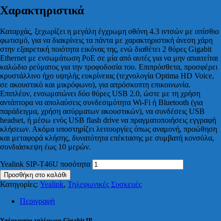
Χαρακτηριστικά
Καταρχάς, ξεχωρίζει η μεγάλη έγχρωμη οθόνη 4.3 ιντσών με οπίσθιο
φωτισμό, για να διακρίνεις τα πάντα με χαρακτηριστική άνεση χάρη
στην εξαιρετική ποιότητα εικόνας της, ενώ διαθέτει 2 θύρες Gigabit
Ethernet με ενσωμάτωση PoE σε μία από αυτές για να μην απαιτείται
καλώδιο ρεύματος για την τροφοδοσία του. Επιπρόσθετα, προσφέρει
κρυστάλλινο ήχο υψηλής ευκρίνειας (τεχνολογία Optima HD Voice,
σε ακουστικό και μικρόφωνο), για απρόσκοπτη επικοινωνία.
Επιπλέον, ενσωματώνει δύο θύρες USB 2.0, ώστε με τη χρήση
αντάπτορα να απολαύσεις συνδεσιμότητα Wi-Fi ή Bluetooth (για
παράδειγμα, χρήση ασύρματων ακουστικών), να συνδέσεις USB
headset, ή μέσω ενός USB flash drive να πραγματοποιήσεις εγγραφή
κλήσεων. Ακόμα υποστηρίζει λειτουργίες όπως αναμονή, προώθηση
και μεταφορά κλήσης, δυνατότητα επέκτασης με συμβατή κονσόλα,
συνδιάσκεψη έως 10 μερών.
Yealink SIP-T46U ποσότητα
Προσθήκη στο καλάθι
Κατηγορίες:
Yealink
,
Τηλεφωνικές Συσκευές
Περιγραφή
Υπέρκομψo τηλέφωνο Gigabit IP