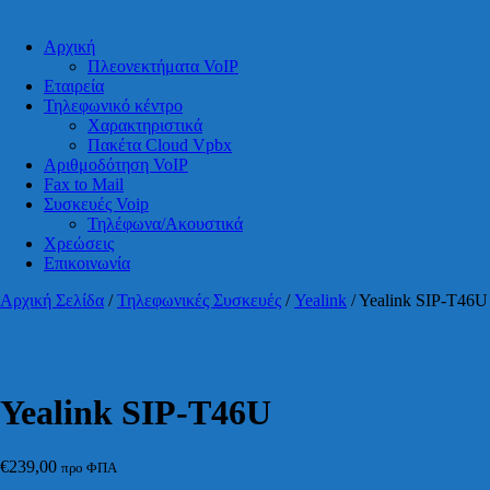
Αρχική
Πλεονεκτήματα VoIP
Εταιρεία
Τηλεφωνικό κέντρο
Χαρακτηριστικά
Πακέτα Cloud Vpbx
Αριθμοδότηση VoIP
Fax to Mail
Συσκευές Voip
Τηλέφωνα/Ακουστικά
Χρεώσεις
Επικοινωνία
Αρχική Σελίδα
/
Τηλεφωνικές Συσκευές
/
Yealink
/ Yealink SIP-T46U
Yealink SIP-T46U
€
239,00
προ ΦΠΑ