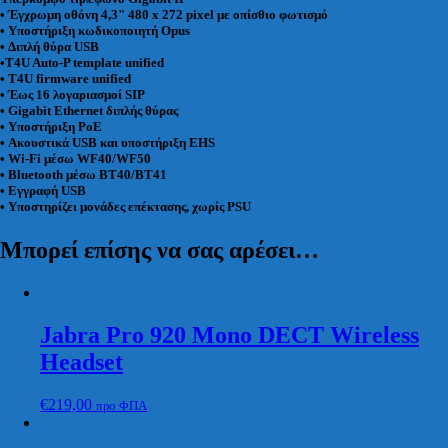
• Έγχρωμη οθόνη 4,3" 480 x 272 pixel με οπίσθιο φωτισμό
• Υποστήριξη κωδικοποιητή Opus
• Διπλή θύρα USB
•
T4U Auto-P template unified
• T4U firmware unified
• Έως 16 λογαριασμοί SIP
• Gigabit Ethernet διπλής θύρας
• Υποστήριξη PoE
• Ακουστικά USB και υποστήριξη EHS
• Wi-Fi μέσω WF40/WF50
• Bluetooth μέσω BT40/BT41
• Εγγραφή USB
• Υποστηρίζει μονάδες επέκτασης, χωρίς PSU
Μπορεί επίσης να σας αρέσει…
Jabra Pro 920 Mono DECT Wireless
Headset
€
219,00
προ ΦΠΑ